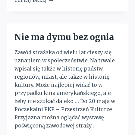
CZYTAJ DALEJ
RAZEM
PRZEZ
POLA,
LASY
I
Nie ma dymu bez ognia
ŁĄKI
Zawód strażaka od wielu lat cieszy się
uznaniem w społeczeństwie. Na trwale
wpisał się także w historię państw,
regionów, miast, ale także w historię
kultury. Może najlepiej widać to w
przypadku kina amerykańskiego, ale
żeby nie szukać daleko … Do 20 maja w
Poczekalni PKP – Przestrzeń Kulturze
Przyjazna można oglądać wystawę
poświęconą zawodowej straży…