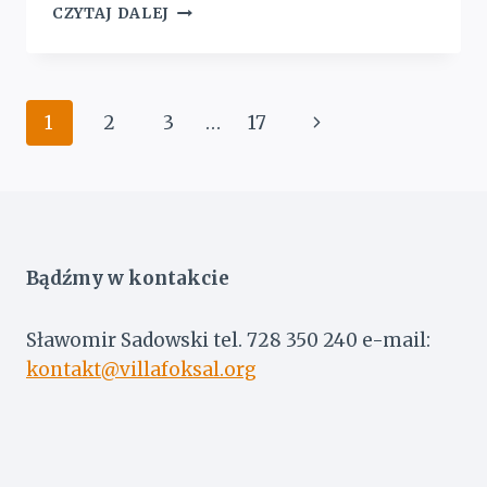
MEKSYKAŃSKIE
CZYTAJ DALEJ
PTAKI
W
OWCZARNI
Nawigacja
Następna
1
2
3
…
17
strony
strona
Bądźmy w kontakcie
Sławomir Sadowski tel. 728 350 240 e-mail:
kontakt@villafoksal.org