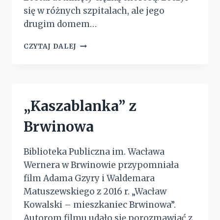
się w różnych szpitalach, ale jego
drugim domem…
GRODZISKI
CZYTAJ DALEJ
NIKIFOR
„Kaszablanka” z
Brwinowa
Biblioteka Publiczna im. Wacława
Wernera w Brwinowie przypomniała
film Adama Gzyry i Waldemara
Matuszewskiego z 2016 r. „Wacław
Kowalski – mieszkaniec Brwinowa”.
Autorom filmu udało się porozmawiać z