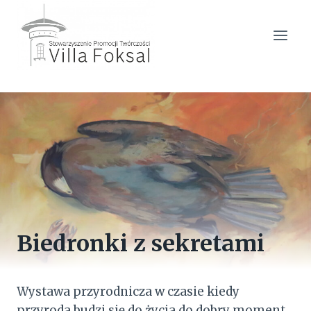
Przejdź
do
treści
Biedronki z sekretami
Wystawa przyrodnicza w czasie kiedy
przyroda budzi się do życia do dobry moment,