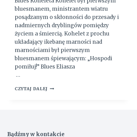
Blues Koheleta Kohelet był pierwszym
S
bluesmanem, ministrantem wiatru
Y
posądzanym o skłonności do przesady i
nadmiernych dryblingów pomiędzy
życiem a śmiercią. Kohelet z prochu
układający ikebanę marności nad
marnościami był pierwszym
bluesmanem śpiewającym: „Hospodi
pomiłuj!” Blues Eliasza
…
J
CZYTAJ DALEJ
A
Z
Z
–
P
I
E
Bądźmy w kontakcie