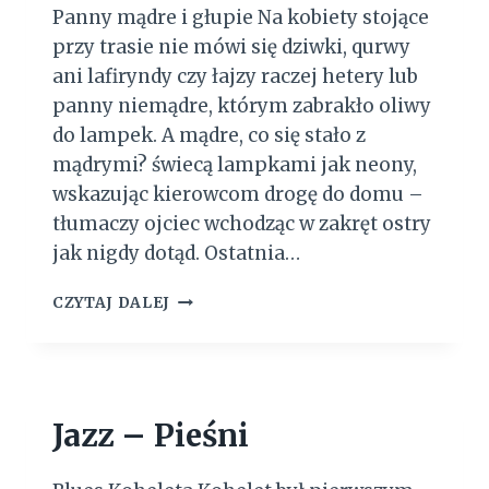
Panny mądre i głupie Na kobiety stojące
przy trasie nie mówi się dziwki, qurwy
ani lafiryndy czy łajzy raczej hetery lub
panny niemądre, którym zabrakło oliwy
do lampek. A mądre, co się stało z
mądrymi? świecą lampkami jak neony,
wskazując kierowcom drogę do domu –
tłumaczy ojciec wchodząc w zakręt ostry
jak nigdy dotąd. Ostatnia…
W
CZYTAJ DALEJ
N
I
E
B
O
Jazz – Pieśni
G
Ł
O