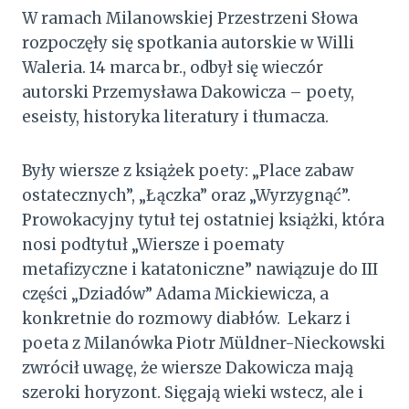
W ramach Milanowskiej Przestrzeni Słowa
rozpoczęły się spotkania autorskie w Willi
Waleria. 14 marca br., odbył się wieczór
autorski Przemysława Dakowicza – poety,
eseisty, historyka literatury i tłumacza.
Były wiersze z książek poety: „Place zabaw
ostatecznych”, „Łączka” oraz „Wyrzygnąć”.
Prowokacyjny tytuł tej ostatniej książki, która
nosi podtytuł „Wiersze i poematy
metafizyczne i katatoniczne” nawiązuje do III
części „Dziadów” Adama Mickiewicza, a
konkretnie do rozmowy diabłów. Lekarz i
poeta z Milanówka Piotr Müldner-Nieckowski
zwrócił uwagę, że wiersze Dakowicza mają
szeroki horyzont. Sięgają wieki wstecz, ale i