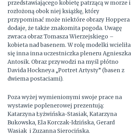
przedstawiającego kobietę patrzącą w morze i
rozłożoną obok niej książkę, który
przypominać może niektóre obrazy Hoppera
dodaje, że także znakomita pogoda. Uwagę
zwraca obraz Tomasza Wierzejskiego –
kobieta nad basenem. W rolę modelki wcieliła
się inna inna uczestniczka pleneru Agnieszka
Antosik. Obraz przywodzi na myśl płótno
Davida Hockneya „Portret Artysty” (basen z
dwiema postaciami).
Poza wyżej wymienionymi swoje prace na
wystawie poplenerowej prezentują:
Katarzyna Łyżwińska-Stasiak, Katarzyna
Bukowska, Ela Korczak-Idzińska, Gerard
Wasiak i Zuzanna Sierocińska.