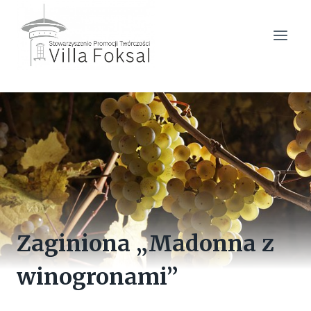
Przejdź
do
treści
Zaginiona „Madonna z
winogronami”