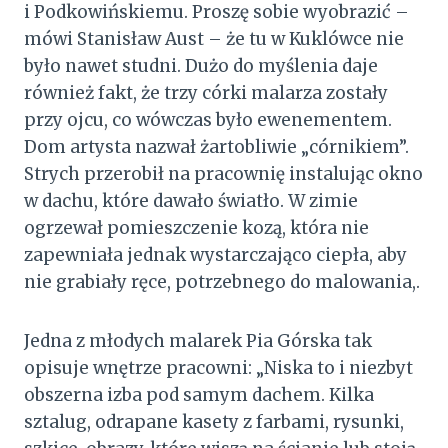
i Podkowińskiemu. Proszę sobie wyobrazić –
mówi Stanisław Aust – że tu w Kuklówce nie
było nawet studni. Dużo do myślenia daje
również fakt, że trzy córki malarza zostały
przy ojcu, co wówczas było ewenementem.
Dom artysta nazwał żartobliwie „córnikiem”.
Strych przerobił na pracownię instalując okno
w dachu, które dawało światło. W zimie
ogrzewał pomieszczenie kozą, która nie
zapewniała jednak wystarczająco ciepła, aby
nie grabiały ręce, potrzebnego do malowania,.
Jedna z młodych malarek Pia Górska tak
opisuje wnętrze pracowni: „Niska to i niezbyt
obszerna izba pod samym dachem. Kilka
sztalug, odrapane kasety z farbami, rysunki,