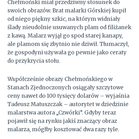
Chełmoński miał przedziwny stosunek do
swoich obrazów. Brat malarki Górskiej kupił
od niego piękny szkic, na którym widniały
ślady nieudolnie usuwanych plam od filiżanek
z kawą. Malarz wyjął go spod starej kanapy,
ale plamom się zbytnio nie dziwił. Tłumaczył,
że gospodyni używała go pewnie jako ceraty
do przykrycia stołu.
Współcześnie obrazy Chełmońskiego w
Stanach Zjednoczonych osiągały szczytowe
ceny nawet do 100 tysięcy dolarów – wyjaśnia
Tadeusz Matuszczak – autorytet w dziedzinie
malarstwa autora „Czwórki”. Gdyby teraz
pojawił się na rynku jakiś znaczący obraz
malarza, mógłby kosztować dwa razy tyle.