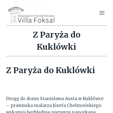
Przejdź
do
treści
Z Paryża do
Kuklówki
Z Paryża do Kuklówki
Drogę do domu Stanisława Austa w Kuklówce
– prawnuka malarza Józefa Chełmońskiego
wskazują bezbłędnie pierwsze napotkane