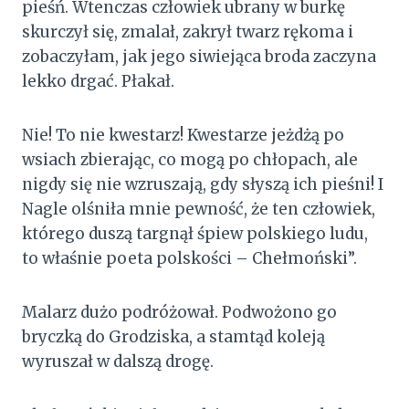
pieśń. Wtenczas człowiek ubrany w burkę
skurczył się, zmalał, zakrył twarz rękoma i
zobaczyłam, jak jego siwiejąca broda zaczyna
lekko drgać. Płakał.
Nie! To nie kwestarz! Kwestarze jeżdżą po
wsiach zbierając, co mogą po chłopach, ale
nigdy się nie wzruszają, gdy słyszą ich pieśni! I
Nagle olśniła mnie pewność, że ten człowiek,
którego duszą targnął śpiew polskiego ludu,
to właśnie poeta polskości – Chełmoński”.
Malarz dużo podróżował. Podwożono go
bryczką do Grodziska, a stamtąd koleją
wyruszał w dalszą drogę.