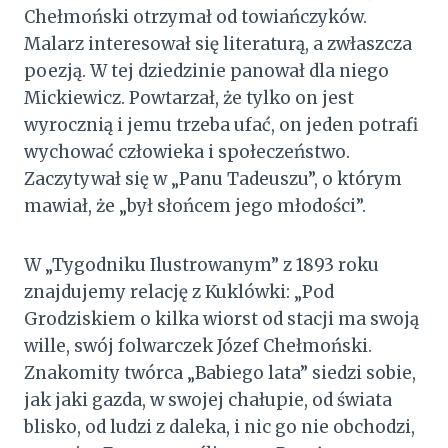
Chełmoński otrzymał od towiańczyków.
Malarz interesował się literaturą, a zwłaszcza
poezją. W tej dziedzinie panował dla niego
Mickiewicz. Powtarzał, że tylko on jest
wyrocznią i jemu trzeba ufać, on jeden potrafi
wychować człowieka i społeczeństwo.
Zaczytywał się w „Panu Tadeuszu”, o którym
mawiał, że „był słońcem jego młodości”.
W „Tygodniku Ilustrowanym” z 1893 roku
znajdujemy relację z Kuklówki: „Pod
Grodziskiem o kilka wiorst od stacji ma swoją
wille, swój folwarczek Józef Chełmoński.
Znakomity twórca „Babiego lata” siedzi sobie,
jak jaki gazda, w swojej chałupie, od świata
blisko, od ludzi z daleka, i nic go nie obchodzi,