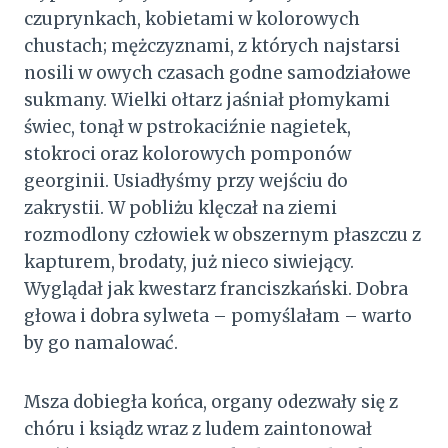
czuprynkach, kobietami w kolorowych
chustach; mężczyznami, z których najstarsi
nosili w owych czasach godne samodziałowe
sukmany. Wielki ołtarz jaśniał płomykami
świec, tonął w pstrokaciźnie nagietek,
stokroci oraz kolorowych pomponów
georginii. Usiadłyśmy przy wejściu do
zakrystii. W pobliżu klęczał na ziemi
rozmodlony człowiek w obszernym płaszczu z
kapturem, brodaty, już nieco siwiejący.
Wyglądał jak kwestarz franciszkański. Dobra
głowa i dobra sylweta – pomyślałam – warto
by go namalować.
Msza dobiegła końca, organy odezwały się z
chóru i ksiądz wraz z ludem zaintonował