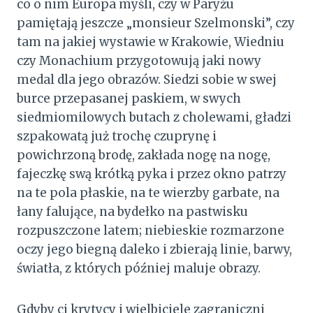
co o nim Europa myśli, czy w Paryżu
pamiętają jeszcze „monsieur Szelmonski”, czy
tam na jakiej wystawie w Krakowie, Wiedniu
czy Monachium przygotowują jaki nowy
medal dla jego obrazów. Siedzi sobie w swej
burce przepasanej paskiem, w swych
siedmiomilowych butach z cholewami, gładzi
szpakowatą już trochę czuprynę i
powichrzoną brodę, zakłada nogę na nogę,
fajeczkę swą krótką pyka i przez okno patrzy
na te pola płaskie, na te wierzby garbate, na
łany falujące, na bydełko na pastwisku
rozpuszczone latem; niebieskie rozmarzone
oczy jego biegną daleko i zbierają linie, barwy,
światła, z których później maluje obrazy.
Gdyby ci krytycy i wielbiciele zagraniczni