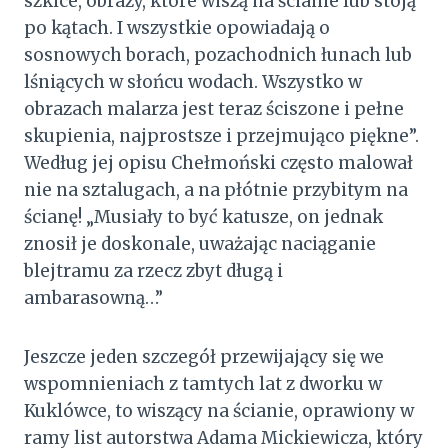
szkice, obrazy, które wiszą na ścianie lub stoją
po kątach. I wszystkie opowiadają o
sosnowych borach, pozachodnich łunach lub
lśniących w słońcu wodach. Wszystko w
obrazach malarza jest teraz ściszone i pełne
skupienia, najprostsze i przejmująco piękne”.
Według jej opisu Chełmoński często malował
nie na sztalugach, a na płótnie przybitym na
ścianę! „Musiały to być katusze, on jednak
znosił je doskonale, uważając naciąganie
blejtramu za rzecz zbyt długą i
ambarasowną…”
Jeszcze jeden szczegół przewijający się we
wspomnieniach z tamtych lat z dworku w
Kuklówce, to wiszący na ścianie, oprawiony w
ramy list autorstwa Adama Mickiewicza, który