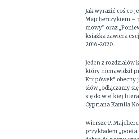
Jak wyrazić coś co 
Majcherczykiem – p
mowy” oraz „Ponieważ
książka zawiera ese
2016-2020.
Jeden z rozdziałów 
który nienawidził p
Krupówek” obecny je
słów „odłączamy się
się do wielkiej lite
Cypriana Kamila No
Wiersze P. Majcherc
przykładem „poeta w