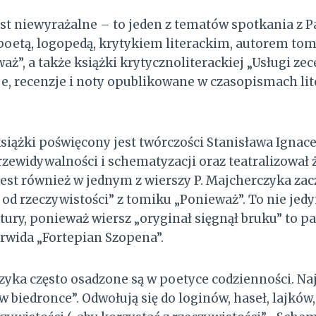
jest niewyrażalne – to jeden z tematów spotkania z
oetą, logopedą, krytykiem literackim, autorem to
”, a także książki krytycznoliterackiej „Usługi zece
je, recenzje i noty opublikowane w czasopismach lit
książki poświęcony jest twórczości Stanisława Ignac
rzewidywalności i schematyzacji oraz teatralizował ż
st również w jednym z wierszy P. Majcherczyka zac
 od rzeczywistości” z tomiku „Ponieważ”. To nie jed
ratury, ponieważ wiersz „oryginał sięgnął bruku” to 
rwida „Fortepian Szopena”.
zyka często osadzone są w poetyce codzienności. N
 biedronce”. Odwołują się do loginów, haseł, lajków