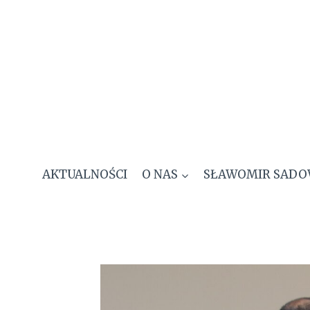
Przejdź
do
treści
AKTUALNOŚCI
O NAS
SŁAWOMIR SADO