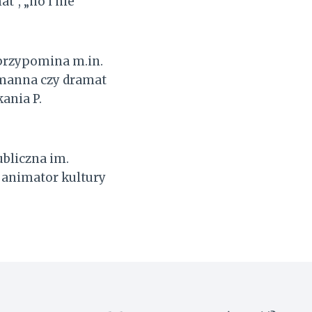
t”, „no i nie
 przypomina m.in.
tmanna czy dramat
ania P.
ubliczna im.
 animator kultury