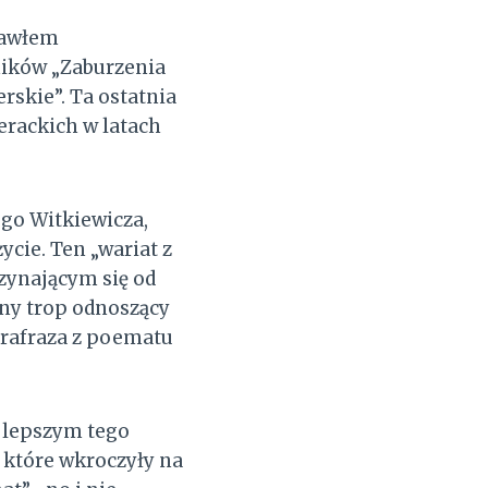
 Pawłem
mików „Zaburzenia
rskie”. Ta ostatnia
erackich w latach
ego Witkiewicza,
ycie. Ten „wariat z
zynającym się od
yny trop odnoszący
parafraza z poematu
ajlepszym tego
, które wkroczyły na