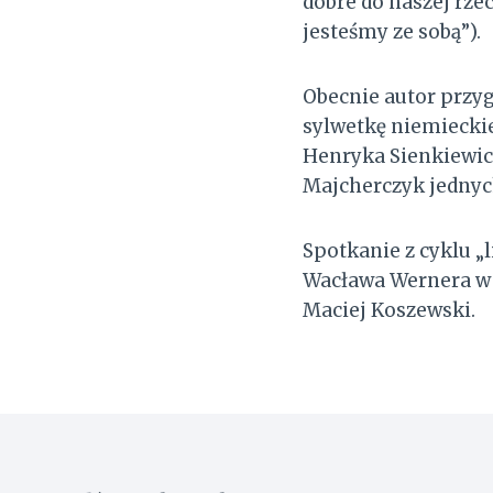
dobre do naszej rzec
jesteśmy ze sobą”).
Obecnie autor przyg
sylwetkę niemiecki
Henryka Sienkiewicz
Majcherczyk jednyc
Spotkanie z cyklu „
Wacława Wernera w B
Maciej Koszewski.