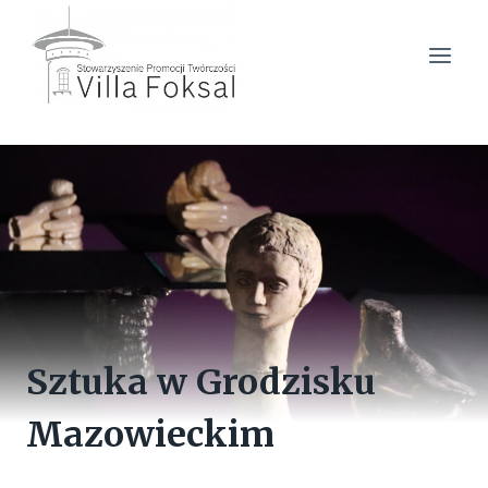
Przejdź
do
treści
Sztuka w Grodzisku
Mazowieckim