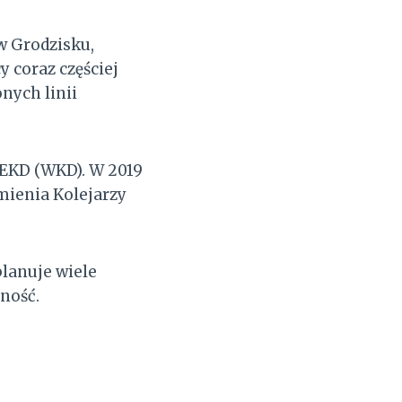
w Grodzisku,
y coraz częściej
nych linii
 EKD (WKD). W 2019
imienia Kolejarzy
lanuje wiele
lność.