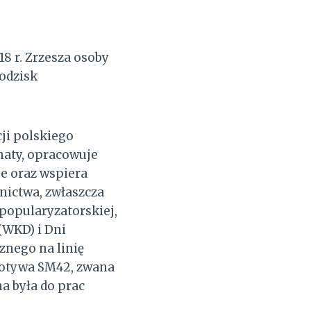
8 r. Zrzesza osoby
odzisk
ji polskiego
naty, opracowuje
je oraz wspiera
nictwa, zwłaszcza
 popularyzatorskiej,
(WKD) i Dni
znego na linię
motywa SM42, zwana
a była do prac