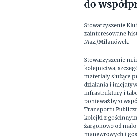
do współp
Stowarzyszenie Klu
zainteresowane hist
Maz./Milanówek.
Stowarzyszenie m.in
kolejnictwa, szczeg
materiały służące p
działania i inicjat
infrastruktury i tab
ponieważ było wspó
Transportu Publiczn
kolejki z gościnny
żargonowo od malowa
manewrowych i gosp