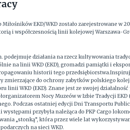
racy
b Miłośników EKD/WKD zostało zarejestrowane w 201
orią i współczesnością linii kolejowej Warszawa-Gr
. podejmuje działania na rzecz kultywowania tradyc
ólnie na linii WKD (EKD), gromadzi pamiątki i ekspo
ropagowaniu historii tego przedsiębiorstwa.Inspiru
ywy zmierzające do ochrony zabytków polskiego kolej
oru linii WKD (EKD). Znane jest ze swojej działalność
łorganizatorem Nocy Muzeów w Izbie Tradycji EKD 
ego. Podczas ostatniej edycji Dni Transportu Public
mi występami przybyła należąca do PKP Cargo loko
nia „stonką”, która przez wiele lat wykorzystywan
odarczych na sieci WKD.