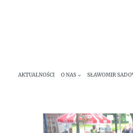
Przejdź
do
treści
AKTUALNOŚCI
O NAS
SŁAWOMIR SADO