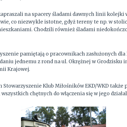
apraszali na spacery śladami dawnych linii kolejki 
e, co niezwykle istotne, gdyż tereny te np. w stolic
eszkaniami. Chodzili również śladami niedokończo
yszenie pamiętają o pracownikach zasłużonych dla
nadaniu jednemu z rond na ul. Okrężnej w Grodzisku 
ii Krajowej.
h Stowarzyszenie Klub Miłośników EKD/WKD także p
 wszystkich chętnych do włączenia się w jego działa