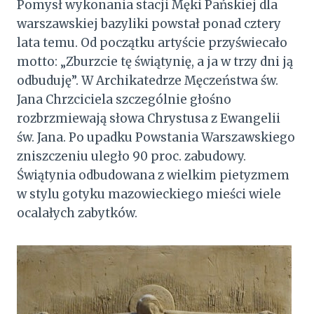
Pomysł wykonania stacji Męki Pańskiej dla
warszawskiej bazyliki powstał ponad cztery
lata temu. Od początku artyście przyświecało
motto: „Zburzcie tę świątynię, a ja w trzy dni ją
odbuduję”. W Archikatedrze Męczeństwa św.
Jana Chrzciciela szczególnie głośno
rozbrzmiewają słowa Chrystusa z Ewangelii
św. Jana. Po upadku Powstania Warszawskiego
zniszczeniu uległo 90 proc. zabudowy.
Świątynia odbudowana z wielkim pietyzmem
w stylu gotyku mazowieckiego mieści wiele
ocalałych zabytków.