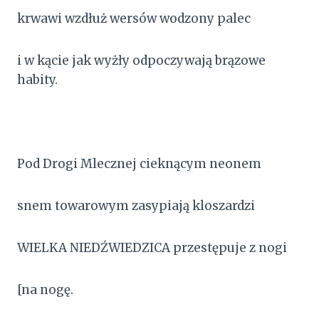
krwawi wzdłuż wersów wodzony palec
i w kącie jak wyżły odpoczywają brązowe
habity.
Pod Drogi Mlecznej cieknącym neonem
snem towarowym zasypiają kloszardzi
WIELKA NIEDŹWIEDZICA przestępuje z nogi
[na nogę.