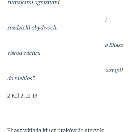
rumakami ognistymi
i
rozdzielił obydwóch:
a Eliasz
wśród wichru
wstąpił
do niebios”.
2 Krl 2, 11-13
Eliasz wkłada klucz ptaków do stacyjki