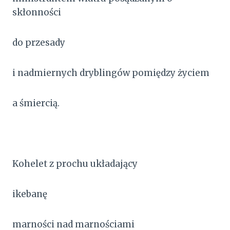
skłonności
do przesady
i nadmiernych dryblingów pomiędzy życiem
a śmiercią.
Kohelet z prochu układający
ikebanę
marności nad marnościami