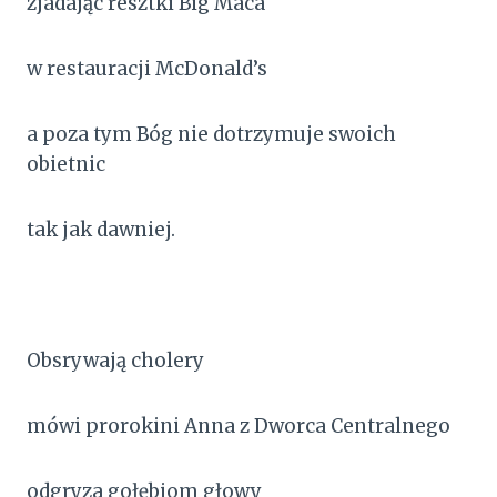
zjadając resztki Big Maca
w restauracji McDonald’s
a poza tym Bóg nie dotrzymuje swoich
obietnic
tak jak dawniej.
Obsrywają cholery
mówi prorokini Anna z Dworca Centralnego
odgryza gołębiom głowy