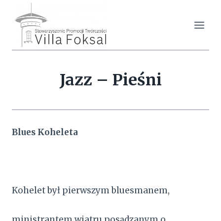
Przejdź
do
treści
Jazz – Pieśni
Blues Koheleta
Kohelet był pierwszym bluesmanem,
ministrantem wiatru posądzanym o