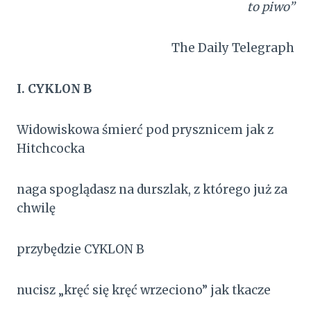
to piwo”
The Daily Telegraph
I. CYKLON B
Widowiskowa śmierć pod prysznicem jak z
Hitchcocka
naga spoglądasz na durszlak, z którego już za
chwilę
przybędzie CYKLON B
nucisz „kręć się kręć wrzeciono” jak tkacze