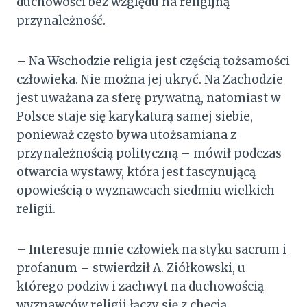
duchowości bez względu na religijną
przynależność.
– Na Wschodzie religia jest częścią tożsamości
człowieka. Nie można jej ukryć. Na Zachodzie
jest uważana za sferę prywatną, natomiast w
Polsce staje się karykaturą samej siebie,
ponieważ często bywa utożsamiana z
przynależnością polityczną – mówił podczas
otwarcia wystawy, która jest fascynującą
opowieścią o wyznawcach siedmiu wielkich
religii.
– Interesuje mnie człowiek na styku sacrum i
profanum – stwierdził A. Ziółkowski, u
którego podziw i zachwyt na duchowością
wyznawców religii łączy się z chęcią