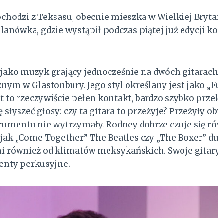
hodzi z Teksasu, obecnie mieszka w Wielkiej Brytani
ilanówka, gdzie wystąpił podczas piątej już edycji k
jako muzyk grający jednocześnie na dwóch gitarach
nym w Glastonbury. Jego styl określany jest jako „Fu
st to rzeczywiście pełen kontakt, bardzo szybko prze
ę słyszeć głosy: czy ta gitara to przeżyje? Przeżyły o
rumentu nie wytrzymały. Rodney dobrze czuje się r
 jak „Come Together” The Beatles czy „The Boxer” d
ni również od klimatów meksykańskich. Swoje gitar
enty perkusyjne.