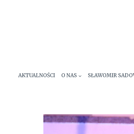
Przejdź
do
treści
AKTUALNOŚCI
O NAS
SŁAWOMIR SADO