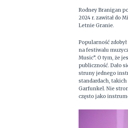
Rodney Branigan poc
2024 r. zawitał do M
Letnie Granie.
Popularność zdobył 
na festiwalu muzycz
Music”. O tym, że je
publiczność. Dało si
struny jednego inst
standardach, takich
Garfunkel. Nie stro
często jako instrum