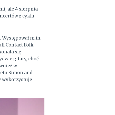
i, ale 4 sierpnia
oncertów z cyklu
. Występował m.in.
ll Contact Folk
konała się
bydwie gitary, choć
ównież w
uetu Simon and
y wykorzystuje