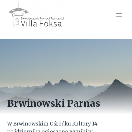
Przejdź
do
treści
Brwinowski Parnas
W Brwinowskim Ośrodku Kultury 14
października ogłoszono wyniki w