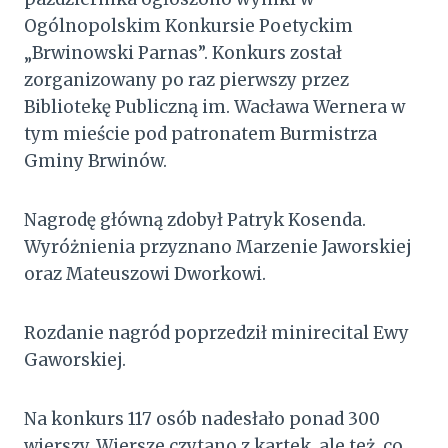
Ogólnopolskim Konkursie Poetyckim
„Brwinowski Parnas”. Konkurs został
zorganizowany po raz pierwszy przez
Bibliotekę Publiczną im. Wacława Wernera w
tym mieście pod patronatem Burmistrza
Gminy Brwinów.
Nagrodę główną zdobył Patryk Kosenda.
Wyróżnienia przyznano Marzenie Jaworskiej
oraz Mateuszowi Dworkowi.
Rozdanie nagród poprzedził minirecital Ewy
Gaworskiej.
Na konkurs 117 osób nadesłało ponad 300
wierszy. Wiersze czytano z kartek, ale też, co