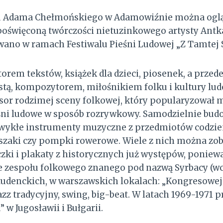
ku Adama Chełmońskiego w Adamowiźnie można ogl
oświęconą twórczości nietuzinkowego artysty Antka 
ano w ramach Festiwalu Pieśni Ludowej „Z Tamtej S
torem tekstów, książek dla dzieci, piosenek, a prze
tą, kompozytorem, miłośnikiem folku i kultury ludo
rsor rodzimej sceny folkowej, który popularyzował
eśni ludowe w sposób rozrywkowy. Samodzielnie bud
wykłe instrumenty muzyczne z przedmiotów codzie
ieszaki czy pompki rowerowe. Wiele z nich można zo
czki i plakaty z historycznych już występów, poniew
e zespołu folkowego znanego pod nazwą Syrbacy (wc
tudenckich, w warszawskich lokalach: „Kongresowej”,
zz tradycyjny, swing, big-beat. W latach 1969-1971 p
 w Jugosławii i Bułgarii.