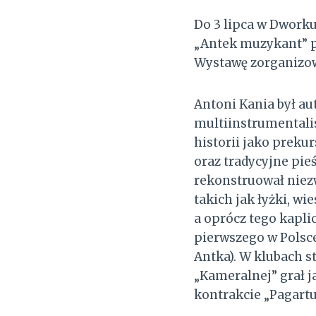
Do 3 lipca w Dwor
„Antek muzykant” p
Wystawę zorganizow
Antoni Kania był au
multiinstrumentalis
historii jako preku
oraz tradycyjne pi
rekonstruował niez
takich jak łyżki, w
a oprócz tego kapli
pierwszego w Polsc
Antka). W klubach s
„Kameralnej” grał ja
kontrakcie „Pagartu”