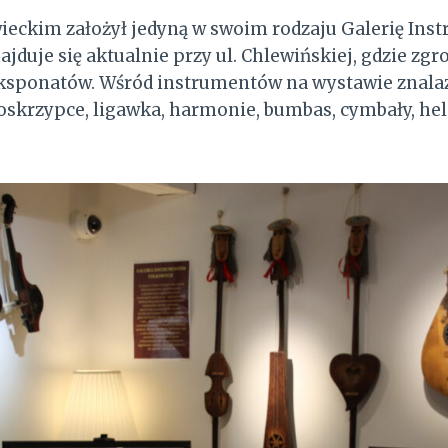
eckim założył jedyną w swoim rodzaju Galerię In
ajduje się aktualnie przy ul. Chlewińskiej, gdzie zg
ksponatów. Wśród instrumentów na wystawie znalazł
oskrzypce, ligawka, harmonie, bumbas, cymbały, hel