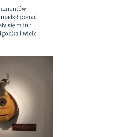
strumentów
romadził ponad
y się m.in.:
igonka i wiele