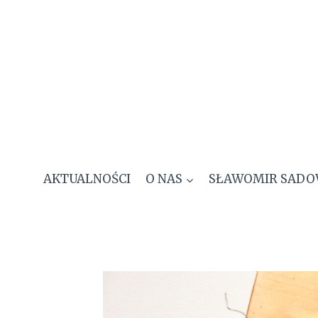
Przejdź
do
treści
AKTUALNOŚCI
O NAS
SŁAWOMIR SADO