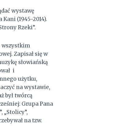
ądać wystawę
Kani (1945-2014).
trony Rzeki”.
de wszystkim
wej. Zapisał się w
 muzykę słowiańską
ował i
nnego użytku,
baczyć na wystawie,
aż był twórcą
ześniej: Grupa Pana
 „Stolicy”,
rzebywał na tzw.