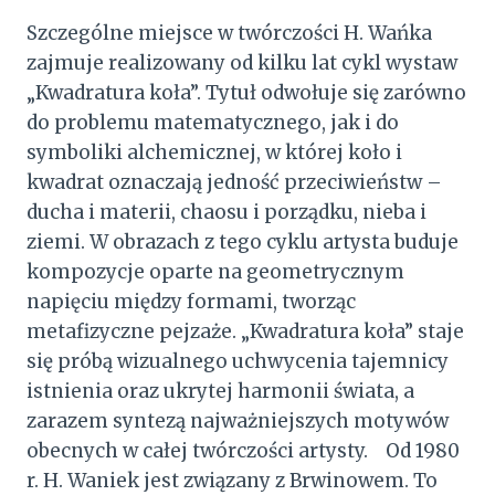
Szczególne miejsce w twórczości H. Wańka
zajmuje realizowany od kilku lat cykl wystaw
„Kwadratura koła”. Tytuł odwołuje się zarówno
do problemu matematycznego, jak i do
symboliki alchemicznej, w której koło i
kwadrat oznaczają jedność przeciwieństw –
ducha i materii, chaosu i porządku, nieba i
ziemi. W obrazach z tego cyklu artysta buduje
kompozycje oparte na geometrycznym
napięciu między formami, tworząc
metafizyczne pejzaże. „Kwadratura koła” staje
się próbą wizualnego uchwycenia tajemnicy
istnienia oraz ukrytej harmonii świata, a
zarazem syntezą najważniejszych motywów
obecnych w całej twórczości artysty. Od 1980
r. H. Waniek jest związany z Brwinowem. To