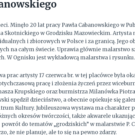
anowskiego
 leci. Minęło 20 lat pracy Pawła Cabanowskiego w P
na Skotnickiego w Grodzisku Mazowieckim. Artysta
dualnych i zbiorowych w Polsce i za granicą. Jego ob
ych na całym świecie. Uprawia głównie malarstwo 
ch. W Ognisku jest wykładowcą malarstwa i rysunku.
 prac artysty 17 czerwca br. w tej placówce była oka
tychczasową pracę i złożenia życzeń przez wicebur
sza Krupskiego oraz burmistrza Milanówka Piotr
ski spędził dzieciństwo, a obecnie opiekuje się gale
rum Kultury. Jubileuszowa wystawa ma charakter pr
 różnych okresów twórczości, także akwarele ukazują
e powrót do tematów „grodziskich” w malarstwie P.
, że nie planuje, ale to się na pewno zdarzy.