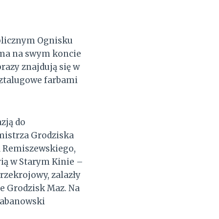
ublicznym Ognisku
 ma na swym koncie
razy znajdują się w
sztalugowe farbami
zją do
mistrza Grodziska
a Remiszewskiego,
rią w Starym Kinie –
zekrojowy, zalazły
ce Grodzisk Maz. Na
 Cabanowski