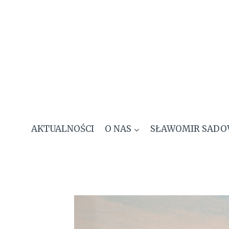
Przejdź
do
treści
AKTUALNOŚCI
O NAS
SŁAWOMIR SADO