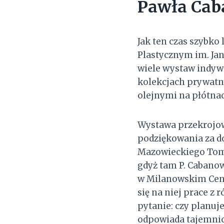
Pawła Cab
Jak ten czas szybko
Plastycznym im. Ja
wiele wystaw indywi
kolekcjach prywatn
olejnymi na płótna
Wystawa przekrojowa
podziękowania za do
Mazowieckiego Toma
gdyż tam P. Cabanow
w Milanowskim Cent
się na niej prace z
pytanie: czy planuj
odpowiada tajemniczo