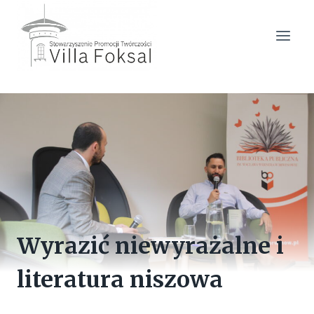
Przejdź
do
treści
Wyrazić niewyrażalne i
literatura niszowa