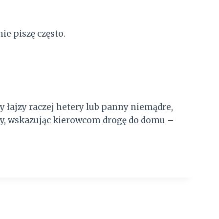
ie piszę często.
zy łajzy raczej hetery lub panny niemądre,
ony, wskazując kierowcom drogę do domu –