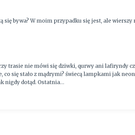
tą się bywa? W moim przypadku się jest, ale wierszy n
zy trasie nie mówi się dziwki, qurwy ani lafiryndy c
e, co się stało z mądrymi? świecą lampkami jak ne
ak nigdy dotąd. Ostatnia…