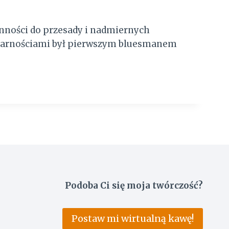
nności do przesady i nadmiernych
d marnościami był pierwszym bluesmanem
Podoba Ci się moja twórczość?
Postaw mi wirtualną kawę!