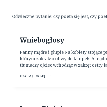
Odwieczne pytanie: czy poetą się jest, czy poe
Wniebogłosy
Panny mądre i głupie Na kobiety stojące pr
którym zabrakło oliwy do lampek. A mądr
tłumaczy ojciec wchodząc w zakręt ostry j
W
CZYTAJ DALEJ
N
I
E
B
O
G