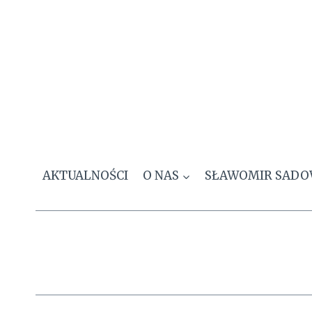
Przejdź
do
treści
AKTUALNOŚCI
O NAS
SŁAWOMIR SADO