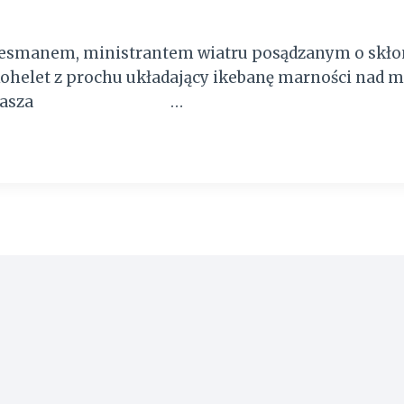
luesmanem, ministrantem wiatru posądzanym o skło
Kohelet z prochu układający ikebanę marności na
” Blues Eliasza …