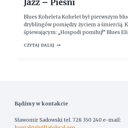
Jazz – Pieśni
Ł
O
S
Blues Koheleta Kohelet był pierwszym b
Y
dryblingów pomiędzy życiem a śmiercią. 
śpiewającym: „Hospodi pomiłuj!
J
CZYTAJ DALEJ
A
Z
Z
–
P
I
E
Ś
N
Bądźmy w kontakcie
I
Sławomir Sadowski tel. 728 350 240 e-mail:
kontakt@villafoksal.org