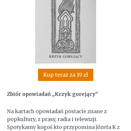
Kup teraz za 19 zł
Zbiór opowiadań „Krzyk gorejący”
Na kartach opowiadań postacie znane z
popkultury, z prasy, radia i telewizji.
Spotykamy kogoś kto przypomina Józefa K z