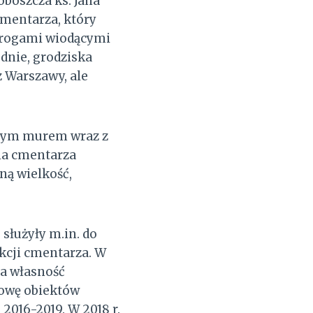
boszcza ks. Jana
mentarza, który
drogami wiodącymi
dnie, grodziska
 Warszawy, ale
anym murem wraz z
ia cmentarza
zną wielkość,
służyły m.in. do
kcji cmentarza. W
na własność
owę obiektów
2016-2019. W 2018 r.