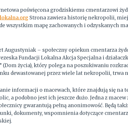
ernetowa poświęcona grodziskiemu cmentarzowi ż
lokalna.org
Strona zawiera historię nekropolii, miej
zede wszystkim mapę zachowanych i odzyskanych m
ert Augustyniak – społeczny opiekun cmentarza żyd
zeska Fundacji Lokalna Akcja Specjalna i działaczk
” (Dom życia), który polega na poszukiwaniu rozkr
ku dewastowanej przez wiele lat nekropolii, trwa n
zanie informacji o macewach, które znajdują się na 
lic, a podobno jest ich jeszcze dużo. Jedna z macew
ołecznicy gwarantują pełną anonimowość. Będą takż
ysunki, dokumenty, wspomnienia dotyczące cmentarz
skiej.