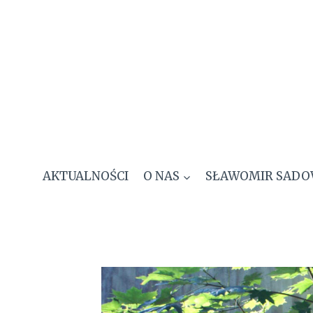
Przejdź
do
treści
AKTUALNOŚCI
O NAS
SŁAWOMIR SADO