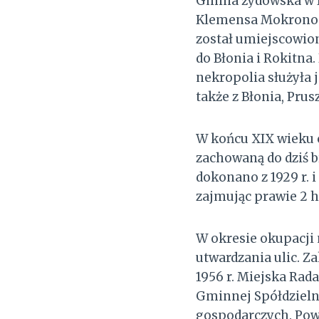
Gmina żydowska w II
Klemensa Mokronosk
został umiejscowio
do Błonia i Rokitna
nekropolia służyła 
także z Błonia, Pru
W końcu XIX wieku 
zachowaną do dziś 
dokonano z 1929 r. i
zajmując prawie 2 h
W okresie okupacji 
utwardzania ulic. Z
1956 r. Miejska Ra
Gminnej Spółdziel
gospodarczych. Pows