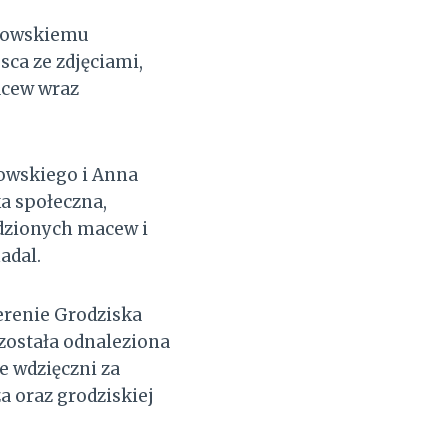
ydowskiemu
sca ze zdjęciami,
acew wraz
owskiego i Anna
a społeczna,
adzionych macew i
adal.
terenie Grodziska
 została odnaleziona
e wdzięczni za
a oraz grodziskiej