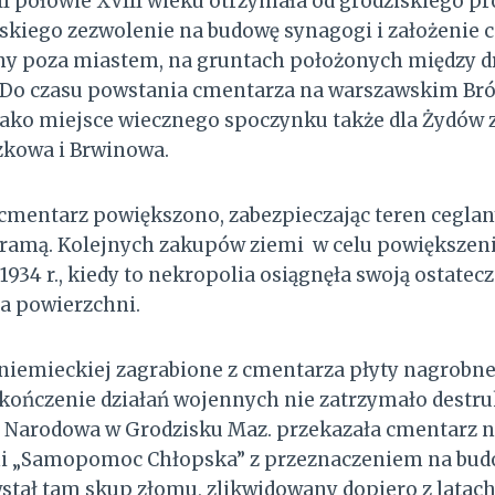
 połowie XVIII wieku otrzymała od grodziskiego pro
iego zezwolenie na budowę synagogi i założenie c
ny poza miastem, na gruntach położonych między 
. Do czasu powstania cmentarza na warszawskim Bró
jako miejsce wiecznego spoczynku także dla Żydów z
szkowa i Brwinowa.
cmentarz powiększono, zabezpieczając teren cegl
bramą. Kolejnych zakupów ziemi w celu powiększen
 1934 r., kiedy to nekropolia osiągnęła swoją ostatec
a powierzchni.
niemieckiej zagrabione z cmentarza płyty nagrobne 
akończenie działań wojennych nie zatrzymało destru
da Narodowa w Grodzisku Maz. przekazała cmentarz 
ni „Samopomoc Chłopska” z przeznaczeniem na bud
tał tam skup złomu, zlikwidowany dopiero z latach 