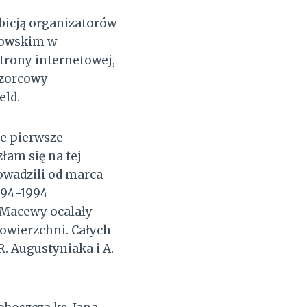
bicją organizatorów
dowskim w
strony internetowej,
wzorcowy
eld.
je pierwsze
łam się na tej
owadzili od marca
1994-1994
 Macewy ocalały
powierzchni. Całych
. Augustyniaka i A.