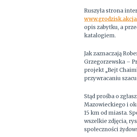
Ruszyła strona int
www.grodzisk.akcja
opis zabytku, a pr
katalogiem.
Jak zaznaczają Rob
Grzegorzewska – Pre
projekt „Bejt Chaim
przywracaniu szacun
Stąd prośba o zgłas
Mazowieckiego i oko
15 km od miasta. Sp
wszelkie zdjęcia, r
społeczności żydow