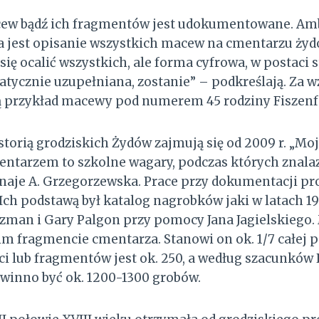
cew bądź ich fragmentów jest udokumentowane. Am
ia jest opisanie wszystkich macew na cmentarzu ży
się ocalić wszystkich, ale forma cyfrowa, w postaci 
atycznie uzupełniana, zostanie” – podkreślają. Za 
 przykład macewy pod numerem 45 rodziny Fiszenf
storią grodziskich Żydów zajmują się od 2009 r. „Mo
entarzem to szkolne wagary, podczas których znalaz
naje A. Grzegorzewska. Prace przy dokumentacji pr
. Ich podstawą był katalog nagrobków jaki w latach 
zman i Gary Palgon przy pomocy Jana Jagielskiego.
im fragmencie cmentarza. Stanowi on ok. 1/7 całej 
ci lub fragmentów jest ok. 250, a według szacunków R
winno być ok. 1200-1300 grobów.