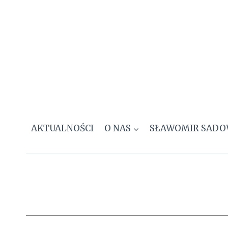
Przejdź
do
treści
AKTUALNOŚCI
O NAS
SŁAWOMIR SADO