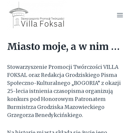
Przejdź
do
treści
Miasto moje, a w nim …
Stowarzyszenie Promocji Twórczości VILLA
FOKSAL oraz Redakcja Grodziskiego Pisma
Społeczno-Kulturalnego „BOGORIA” z okazji
25-lecia istnienia czasopisma organizują
konkurs pod Honorowym Patronatem
Burmistrza Grodziska Mazowieckiego
Grzegorza Benedykcińskiego.
Na historię miasta składa się życie jego