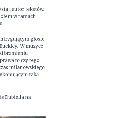
sta i autor tekstów.
społem w ramach
u.
 intrygującym głosie
 Buckley. W muzyce
ęki brzmieniu
prawa to czy tego
dczas milanowskiego
 wykonującym taką
is Dubiella na