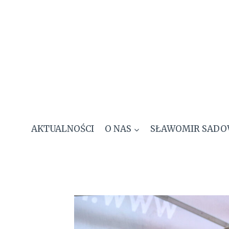
Przejdź
do
treści
AKTUALNOŚCI
O NAS
SŁAWOMIR SADO