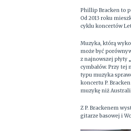
Phillip Bracken to p
Od 2013 roku miesz
cyklu koncertów Le
Muzyka, którą wykon
może być porównywa
z najnowszej płyty „
cymbałów. Przy tej
typu muzyka sprawdz
koncertu P. Bracken
muzykę niż Australi
Z P. Brackenem wyst
gitarze basowej i W