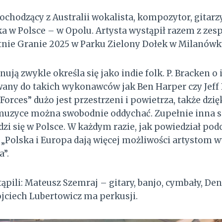
ochodzący z Australii wokalista, kompozytor, gitarzy
ka w Polsce – w Opolu. Artysta wystąpił razem z ze
tnie Granie 2025 w Parku Zielony Dołek w Milanówk
ują zwykle określa się jako indie folk. P. Bracken o
ny do takich wykonawców jak Ben Harper czy Jeff
Forces” dużo jest przestrzeni i powietrza, także dzi
 muzyce można swobodnie oddychać. Zupełnie inna s
i się w Polsce. W każdym razie, jak powiedział po
 „Polska i Europa dają więcej możliwości artystom
a”.
ąpili: Mateusz Szemraj – gitary, banjo, cymbały, Den
ojciech Lubertowicz ma perkusji.