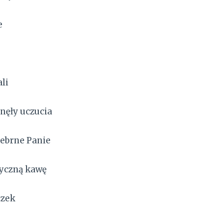
e
li
nęły uczucia
rebrne Panie
tyczną kawę
czek