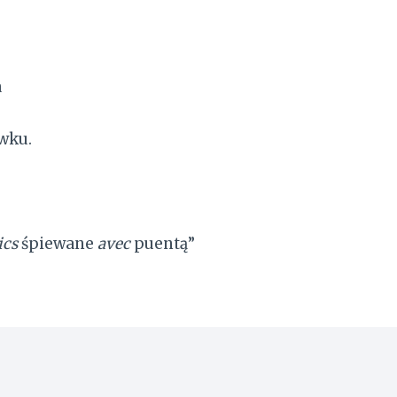
a
wku.
ics
śpiewane
avec
puentą”