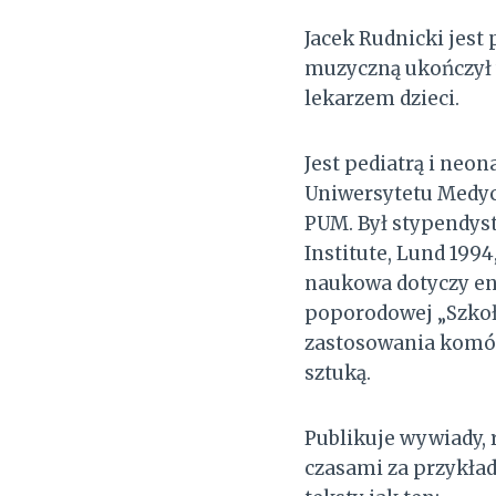
Jacek Rudnicki jest 
muzyczną ukończył w
lekarzem dzieci.
Jest pediatrą i ne
Uniwersytetu Medyc
PUM. Był stypendys
Institute, Lund 199
naukowa dotyczy en
poporodowej „Szkoł
zastosowania komóre
sztuką.
Publikuje wywiady, 
czasami za przykład