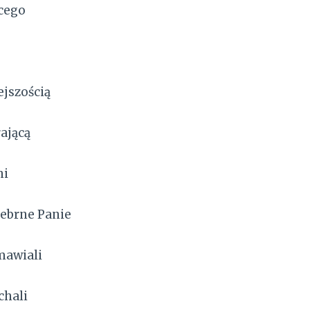
cego
ejszością
rającą
ni
rebrne Panie
zmawiali
chali