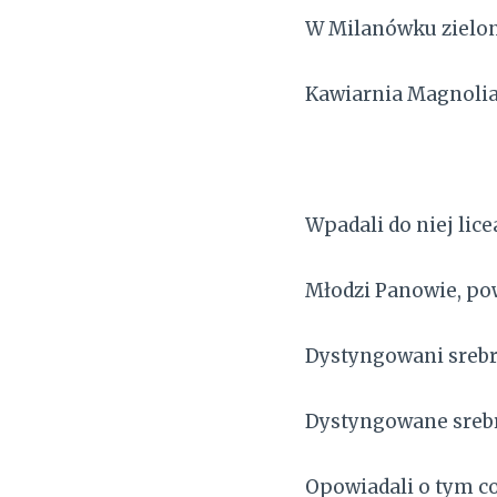
W Milanówku ziel
Kawiarnia Magnolia
Wpadali do niej licea
Młodzi Panowie, po
Dystyngowani sreb
Dystyngowane sreb
Opowiadali o tym co