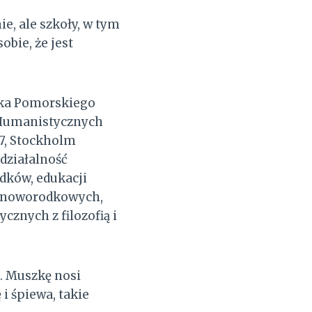
ie, ale szkoły, w tym
bie, że jest
odka Pomorskiego
 Humanistycznych
7, Stockholm
działalność
dków, edukacji
h noworodkowych,
znych z filozofią i
. Muszkę nosi
i śpiewa, takie