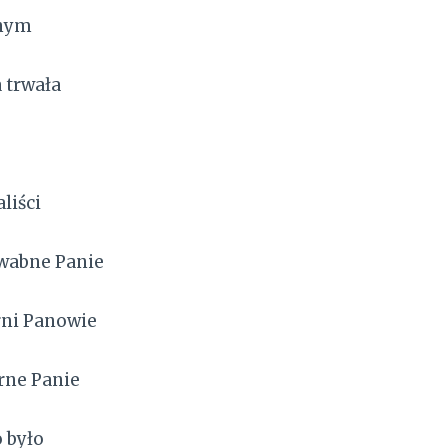
onym
 trwała
liści
wabne Panie
rni Panowie
rne Panie
 było