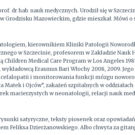
prof. dr hab. nauk medycznych. Urodził się w Szczecin
 Grodzisku Mazowieckim, gdzie mieszkał. Mówi o so
onatologiem, kierownikiem Kliniki Patologii Nowor
znego w Szczecinie, profesorem w Zakładzie Nauk
tą Children Medical Care Program w Los Angeles 198
4, wykładowcą Erasmus Bari Włochy 2008, 2009. Jego 
cefalopatii i monitorowania funkcji mózgu noworo
a Matek i Ojców”, zakażeń szpitalnych w oddziałac
k macierzystych w neonatologii, relacji nauk medyc
rysunki satyryczne, teksty piosenek oraz opowiadań
em Feliksa Dzierżanowskiego. Albo chwyta za gitarę 