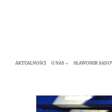
Przejdź
do
treści
AKTUALNOŚCI
O NAS
SŁAWOMIR SADO