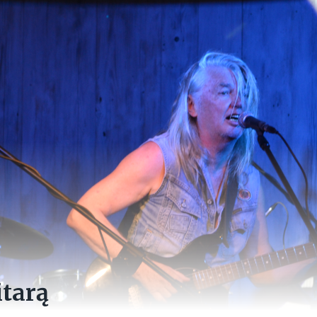
itarą