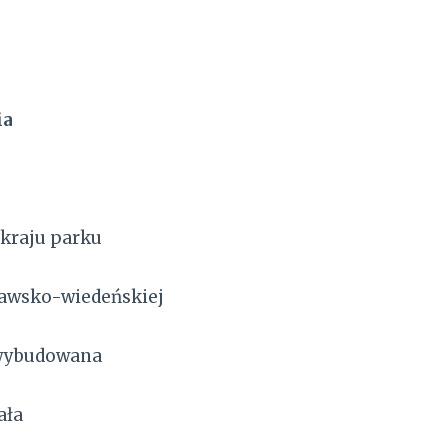
ia
skraju parku
zawsko-wiedeńskiej
 wybudowana
ała