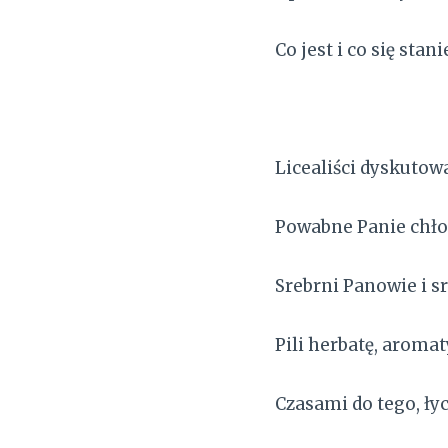
Co jest i co się stani
Licealiści dyskutowa
Powabne Panie chło
Srebrni Panowie i s
Pili herbatę, aroma
Czasami do tego, ły