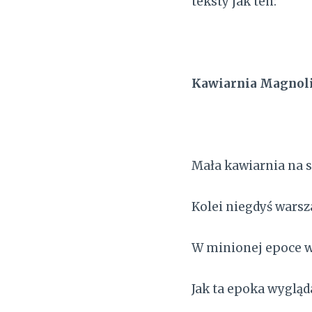
teksty jak ten:
Kawiarnia Magnol
Mała kawiarnia na 
Kolei niegdyś wars
W minionej epoce
Jak ta epoka wygląd