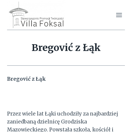
Przejdź
do
treści
Bregović z Łąk
Bregović z Łąk
Przez wiele lat Łąki uchodziły za najbardziej
zaniedbaną dzielnicę Grodziska
Mazowieckiego. Powstała szkoła, kościół i