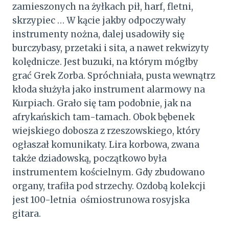
zamieszonych na żyłkach pił, harf, fletni,
skrzypiec … W kącie jakby odpoczywały
instrumenty nożna, dalej usadowiły się
burczybasy, przetaki i sita, a nawet rekwizyty
kolędnicze. Jest buzuki, na którym mógłby
grać Grek Zorba. Spróchniała, pusta wewnątrz
kłoda służyła jako instrument alarmowy na
Kurpiach. Grało się tam podobnie, jak na
afrykańskich tam-tamach. Obok bębenek
wiejskiego dobosza z rzeszowskiego, który
ogłaszał komunikaty. Lira korbowa, zwana
także dziadowską, początkowo była
instrumentem kościelnym. Gdy zbudowano
organy, trafiła pod strzechy. Ozdobą kolekcji
jest 100-letnia ośmiostrunowa rosyjska
gitara.