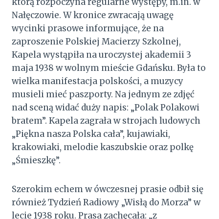
którą rozpoczyna regularne występy, m.in. w
Nałęczowie. W kronice zwracają uwagę
wycinki prasowe informujące, że na
zaproszenie Polskiej Macierzy Szkolnej,
Kapela wystąpiła na uroczystej akademii 3
maja 1938 w wolnym mieście Gdańsku. Była to
wielka manifestacja polskości, a muzycy
musieli mieć paszporty. Na jednym ze zdjęć
nad sceną widać duży napis: „Polak Polakowi
bratem”. Kapela zagrała w strojach ludowych
„Piękna nasza Polska cała”, kujawiaki,
krakowiaki, melodie kaszubskie oraz polkę
„Śmieszkę”.
Szerokim echem w ówczesnej prasie odbił się
również Tydzień Radiowy „Wisłą do Morza” w
lecie 1938 roku. Prasa zachęcała: „z